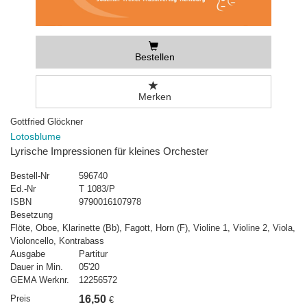
Bestellen
Merken
Gottfried Glöckner
Lotosblume
Lyrische Impressionen für kleines Orchester
Bestell-Nr
596740
Ed.-Nr
T 1083/P
ISBN
9790016107978
Besetzung
Flöte, Oboe, Klarinette (Bb), Fagott, Horn (F), Violine 1, Violine 2, Viola,
Violoncello, Kontrabass
Ausgabe
Partitur
Dauer in Min.
05'20
GEMA Werknr.
12256572
Preis
16,50
€