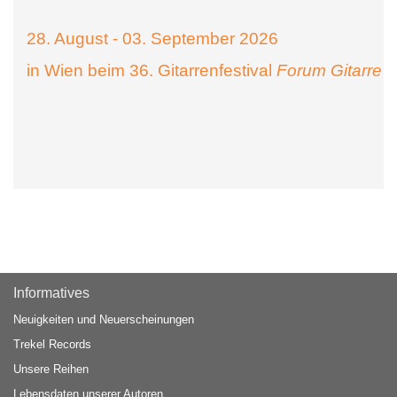
28. August - 03. September 2026
in Wien beim 36. Gitarrenfestival
Forum Gitarre
Informatives
Neuigkeiten und Neuerscheinungen
Trekel Records
Unsere Reihen
Lebensdaten unserer Autoren