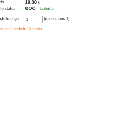
eis
19,80
€
eferstatus
Lieferbar
stellmenge
(mindestens 1)
oduktsicherheit / Kontakt