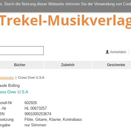
s. Durch die Nutzung dieser Webseite stimmen Sie der Verwendung von Cook
Anmelden
Bücher
Zubehör
Geschenke
strumenten
| Cross Over U.S.A
aude Bolling
oss Over U.S.A
stell-Nr
602926
.-Nr
HL 00673257
BN
9901000253674
setzung
Flöte, Gitarre, Klavier, Kontrabass
sgabe
nur Stimmen