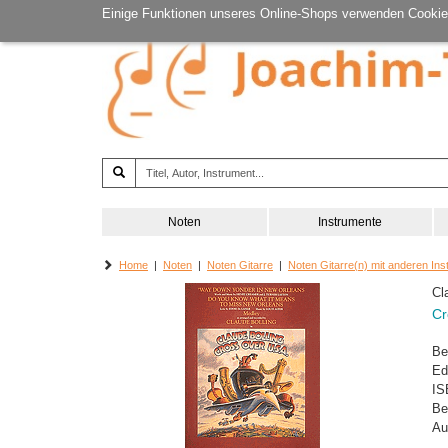
Einige Funktionen unseres Online-Shops verwenden Cookie
Noten
Instrumente
Home
|
Noten
|
Noten Gitarre
|
Noten Gitarre(n) mit anderen In
Cl
Cr
Be
Ed
IS
Be
Au