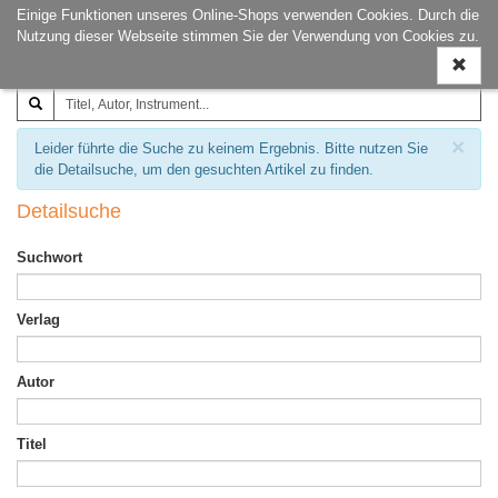
Einige Funktionen unseres Online-Shops verwenden Cookies. Durch die
Joachim‐Trekel‐Musikverlag,
Naviga
Nutzung dieser Webseite stimmen Sie der Verwendung von Cookies zu.
Hamburg
ein-/a
×
Leider führte die Suche zu keinem Ergebnis. Bitte nutzen Sie
die Detailsuche, um den gesuchten Artikel zu finden.
Detailsuche
Suchwort
Verlag
Autor
Titel