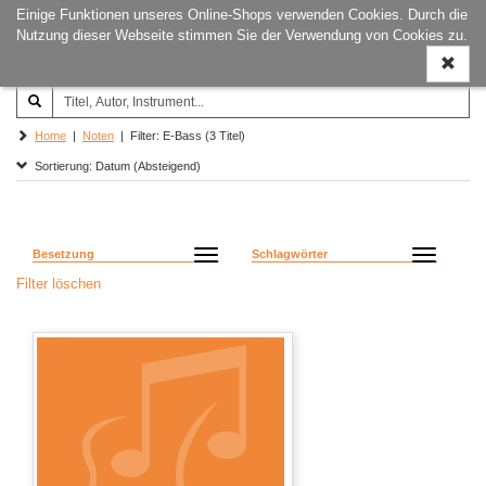
Einige Funktionen unseres Online-Shops verwenden Cookies. Durch die
Joachim‐Trekel‐Musikverlag,
Naviga
Nutzung dieser Webseite stimmen Sie der Verwendung von Cookies zu.
Hamburg
ein-/a
Home
|
Noten
| Filter: E-Bass (3 Titel)
Sortierung: Datum (Absteigend)
Besetzung
Schlagwörter
Filter löschen