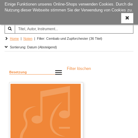
Einige Funktionen unseres Online-Shops verwenden Cookies. Durch die
Joachim‐Trekel‐Musikverlag,
Naviga
Nutzung dieser Webseite stimmen Sie der Verwendung von Cookies zu.
Hamburg
ein-/a
Home
|
Noten
| Filter: Cembalo und Zupforchester (36 Titel)
Sortierung: Datum (Absteigend)
Filter löschen
Besetzung