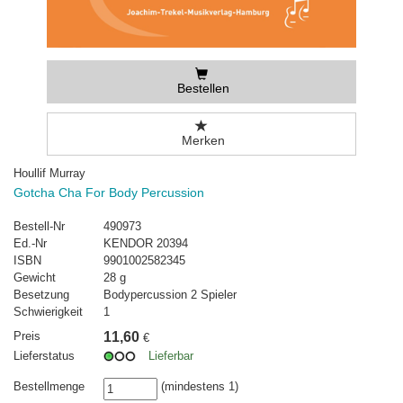
Bestellen
Merken
Houllif Murray
Gotcha Cha For Body Percussion
Bestell-Nr
490973
Ed.-Nr
KENDOR 20394
ISBN
9901002582345
Gewicht
28 g
Besetzung
Bodypercussion 2 Spieler
Schwierigkeit
1
Preis
11,60
€
Lieferstatus
Lieferbar
Bestellmenge
(mindestens 1)