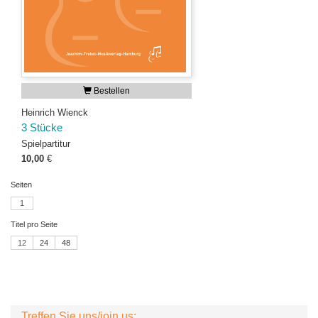
Bestellen
Heinrich Wienck
3 Stücke
Spielpartitur
10,00
€
Seiten
1
Titel pro Seite
12
24
48
Treffen Sie uns/join us: