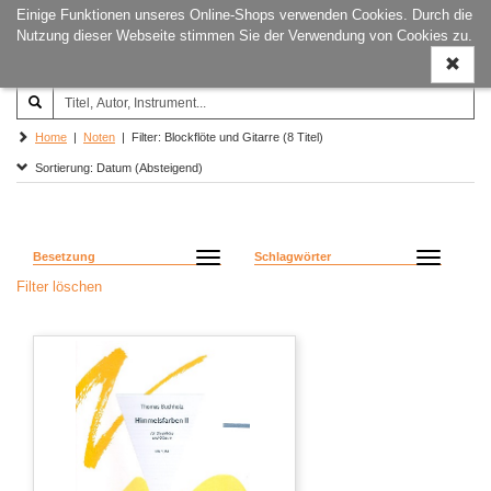
Einige Funktionen unseres Online-Shops verwenden Cookies. Durch die
Joachim‐Trekel‐Musikverlag,
Naviga
Nutzung dieser Webseite stimmen Sie der Verwendung von Cookies zu.
Hamburg
ein-/a
Home
|
Noten
| Filter: Blockflöte und Gitarre (8 Titel)
Sortierung: Datum (Absteigend)
Besetzung
Schlagwörter
Filter löschen