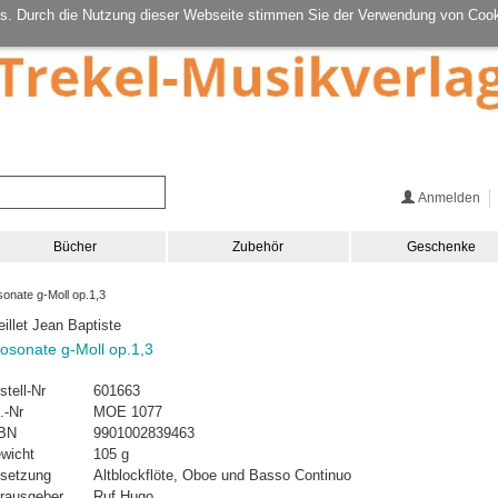
s. Durch die Nutzung dieser Webseite stimmen Sie der Verwendung von Cook
Anmelden
Bücher
Zubehör
Geschenke
onate g-Moll op.1,3
eillet Jean Baptiste
iosonate g-Moll op.1,3
stell-Nr
601663
.-Nr
MOE 1077
BN
9901002839463
wicht
105 g
setzung
Altblockflöte, Oboe und Basso Continuo
rausgeber
Ruf Hugo