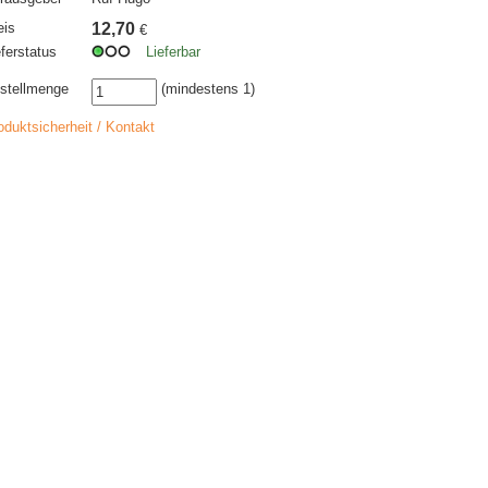
eis
12,70
€
eferstatus
Lieferbar
stellmenge
(mindestens 1)
oduktsicherheit / Kontakt