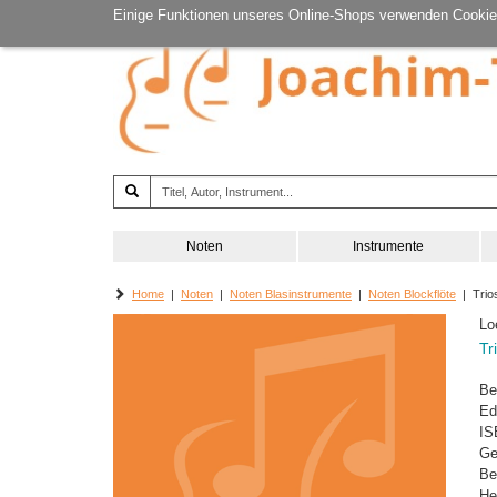
Einige Funktionen unseres Online-Shops verwenden Cookie
Noten
Instrumente
Home
|
Noten
|
Noten Blasinstrumente
|
Noten Blockflöte
| Trios
Lo
Tr
Be
Ed
IS
Ge
Be
He