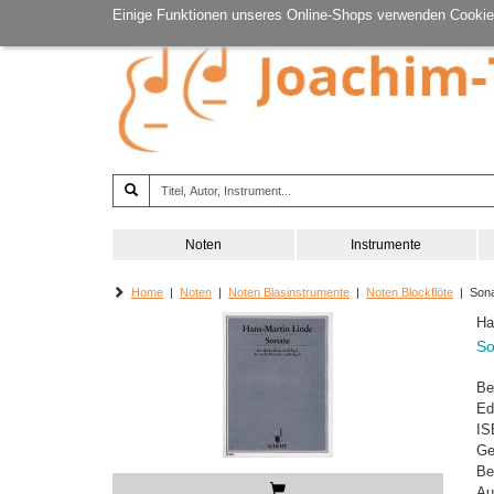
Einige Funktionen unseres Online-Shops verwenden Cookie
Noten
Instrumente
Home
|
Noten
|
Noten Blasinstrumente
|
Noten Blockflöte
| Sona
Ha
So
Be
Ed
IS
Ge
Be
Au