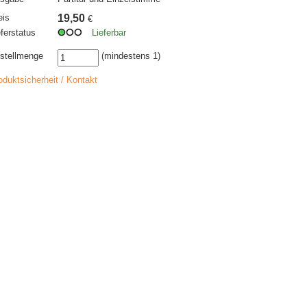
eis
19,50
€
eferstatus
Lieferbar
stellmenge
(mindestens 1)
oduktsicherheit / Kontakt