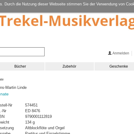
s. Durch die Nutzung dieser Webseite stimmen Sie der Verwendung von Cook
Anmelden
Bücher
Zubehör
Geschenke
te
ns-Martin Linde
nate
stell-Nr
574451
.-Nr
ED 8476
BN
9790001112819
wicht
134 g
setzung
Altblockflöte und Orgel
sgabe
Partitur und Einzelstimme