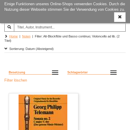
Einige Funktionen unseres Online-Shops verwenden Cookies. Durch die
Joachim‐Trekel‐Musikverlag,
Naviga
Nutzung dieser Webseite stimmen Sie der Verwendung von Cookies zu.
Hamburg
ein-/a
Home
|
Noten
| Filter: Alt-Blockflöte und Basso continuo; Violoncello ad lib. (2
Titel)
Sortierung: Datum (Absteigend)
Besetzung
Schlagwörter
Filter löschen