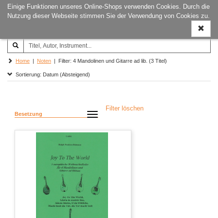
Einige Funktionen unseres Online-Shops verwenden Cookies. Durch die
Joachim‐Trekel‐Musikverlag,
Naviga
Nutzung dieser Webseite stimmen Sie der Verwendung von Cookies zu.
Hamburg
ein-/a
Home
|
Noten
| Filter: 4 Mandolinen und Gitarre ad lib. (3 Titel)
Sortierung: Datum (Absteigend)
Filter löschen
Besetzung