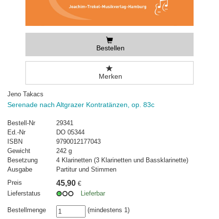
Bestellen
Merken
Jeno Takacs
Serenade nach Altgrazer Kontratänzen, op. 83c
Bestell-Nr
29341
Ed.-Nr
DO 05344
ISBN
9790012177043
Gewicht
242 g
Besetzung
4 Klarinetten (3 Klarinetten und Bassklarinette)
Ausgabe
Partitur und Stimmen
Preis
45,90
€
Lieferstatus
Lieferbar
Bestellmenge
(mindestens 1)