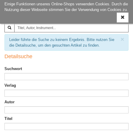
Einige Funktionen unseres Online-Shops verwenden Cookies. Durch die
Joachim‐Trekel‐Musikverlag,
Naviga
Nutzung dieser Webseite stimmen Sie der Verwendung von Cookies zu.
Hamburg
ein-/a
×
Leider führte die Suche zu keinem Ergebnis. Bitte nutzen Sie
die Detailsuche, um den gesuchten Artikel zu finden.
Detailsuche
Suchwort
Verlag
Autor
Titel