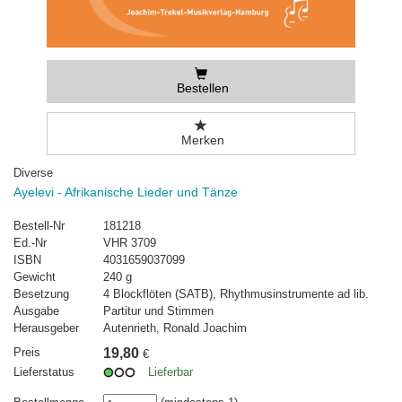
Bestellen
Merken
Diverse
Ayelevi - Afrikanische Lieder und Tänze
Bestell-Nr
181218
Ed.-Nr
VHR 3709
ISBN
4031659037099
Gewicht
240 g
Besetzung
4 Blockflöten (SATB), Rhythmusinstrumente ad lib.
Ausgabe
Partitur und Stimmen
Herausgeber
Autenrieth, Ronald Joachim
Preis
19,80
€
Lieferstatus
Lieferbar