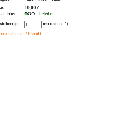
eis
19,00
€
eferstatus
Lieferbar
stellmenge
(mindestens 1)
oduktsicherheit / Kontakt