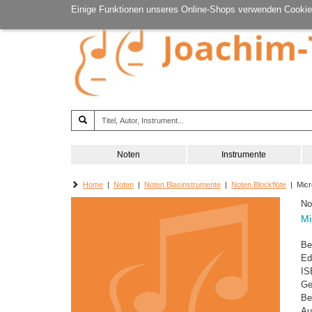
Einige Funktionen unseres Online-Shops verwenden Cookie
Noten
Instrumente
Home
|
Noten
|
Noten Blasinstrumente
|
Noten Blockflöte
| Micr
No
Mi
Be
Ed
IS
Ge
Be
Au