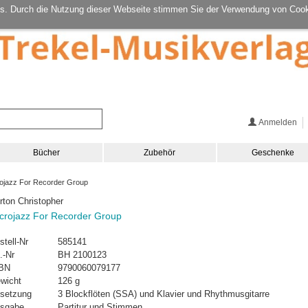
s. Durch die Nutzung dieser Webseite stimmen Sie der Verwendung von Cook
Anmelden
Bücher
Zubehör
Geschenke
ojazz For Recorder Group
rton Christopher
crojazz For Recorder Group
stell-Nr
585141
.-Nr
BH 2100123
BN
9790060079177
wicht
126 g
setzung
3 Blockflöten (SSA) und Klavier und Rhythmusgitarre
sgabe
Partitur und Stimmen