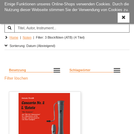
Einige Funktionen unseres Online-Shops verwenden Cookies. Durch die
Joachim‐Trekel‐Musikverlag,
Naviga
Nutzung dieser Webseite stimmen Sie der Verwendung von Cookies zu.
Hamburg
ein-/a
Home
|
Noten
| Filter: 3 Blockflöten (ATB) (4 Titel)
Sortierung: Datum (Absteigend)
Besetzung
Schlagwörter
Filter löschen