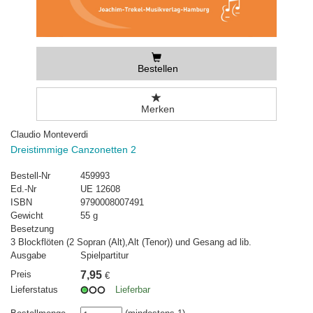
Bestellen
Merken
Claudio Monteverdi
Dreistimmige Canzonetten 2
Bestell-Nr
459993
Ed.-Nr
UE 12608
ISBN
9790008007491
Gewicht
55 g
Besetzung
3 Blockflöten (2 Sopran (Alt),Alt (Tenor)) und Gesang ad lib.
Ausgabe
Spielpartitur
Preis
7,95
€
Lieferstatus
Lieferbar