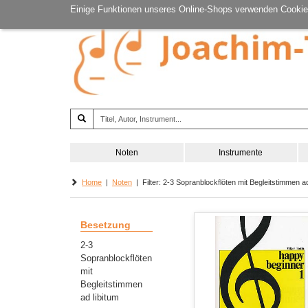
Einige Funktionen unseres Online-Shops verwenden Cookie
Noten
Instrumente
Home
|
Noten
| Filter: 2-3 Sopranblockflöten mit Begleitstimmen ad 
Besetzung
2-3
Sopranblockflöten
mit
Begleitstimmen
ad libitum