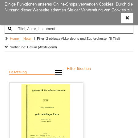
Einige Funktionen unseres Online-Shops verwenden Cookies. Durch die
Joachim‐Trekel‐Musikverlag,
Naviga
Nutzung dieser Webseite stimmen Sie der Verwendung von Cookies zu.
Hamburg
ein-/a
Home
|
Noten
| Filter: 2 obligate Akkordeons und Zupforchester (8 Titel)
Sortierung: Datum (Absteigend)
Filter löschen
Besetzung