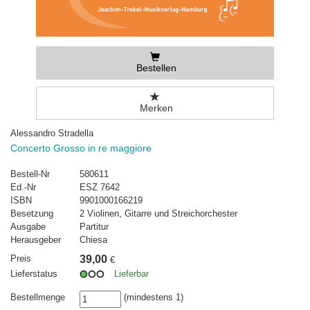
Bestellen
Merken
Alessandro Stradella
Concerto Grosso in re maggiore
Bestell-Nr
580611
Ed.-Nr
ESZ 7642
ISBN
9901000166219
Besetzung
2 Violinen, Gitarre und Streichorchester
Ausgabe
Partitur
Herausgeber
Chiesa
Preis
39,00
€
Lieferstatus
Lieferbar
Bestellmenge
(mindestens 1)