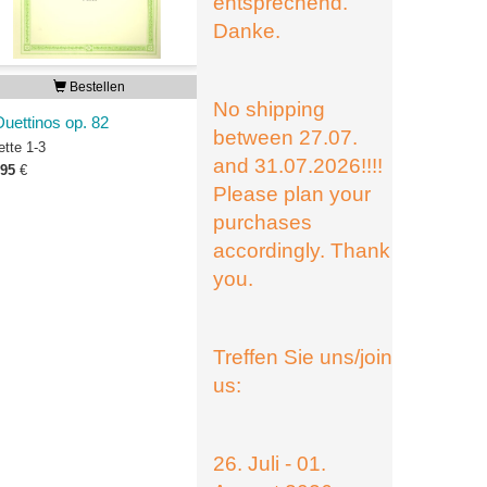
entsprechend.
Danke.
Bestellen
No shipping
Duettinos op. 82
between 27.07.
ette 1-3
and 31.07.2026!!!!
,95
€
Please plan your
purchases
accordingly. Thank
you.
Treffen Sie uns/join
us:
26. Juli - 01.