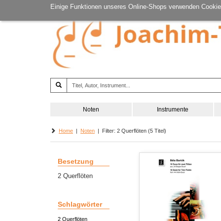
Einige Funktionen unseres Online-Shops verwenden Cookie
Noten
Instrumente
Home
|
Noten
| Filter: 2 Querflöten (5 Titel)
Besetzung
2 Querflöten
Schlagwörter
2 Querflöten