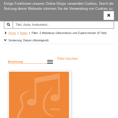
Einige Funktionen unseres Online-Shops verwenden Cookies. Durch die
Joachim‐Trekel‐Musikverlag,
Naviga
Nutzung dieser Webseite stimmen Sie der Verwendung von Cookies zu.
Hamburg
ein-/a
Home
|
Noten
| Filter: 2 Melodicas (Akkordeon) und Zupforchester (8 Titel)
Sortierung: Datum (Absteigend)
Filter löschen
Besetzung