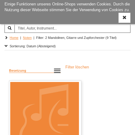
Einige Funktionen unseres Online-Shops verwenden Cookies. Durch die
Joachim‐Trekel‐Musikverlag,
Naviga
Nutzung dieser Webseite stimmen Sie der Verwendung von Cookies zu.
Hamburg
ein-/a
Home
|
Noten
| Filter: 2 Mandolinen, Gitarre und Zupforchester (9 Titel)
Sortierung: Datum (Absteigend)
Filter löschen
Besetzung