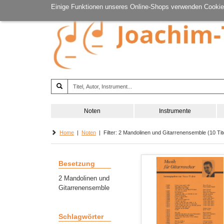
Einige Funktionen unseres Online-Shops verwenden Cookie
Noten
Instrumente
Home
|
Noten
| Filter: 2 Mandolinen und Gitarrenensemble (10 Tit
Besetzung
2 Mandolinen und
Gitarrenensemble
Schlagwörter