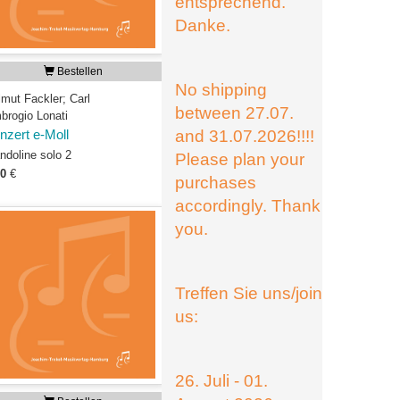
entsprechend.
Danke.
Bestellen
No shipping
lmut Fackler; Carl
between 27.07.
brogio Lonati
and 31.07.2026!!!!
nzert e-Moll
ndoline solo 2
Please plan your
00
€
purchases
accordingly. Thank
you.
Treffen Sie uns/join
us:
26. Juli - 01.