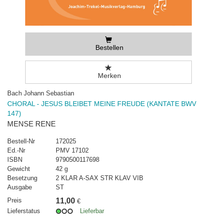
Bestellen
Merken
Bach Johann Sebastian
CHORAL - JESUS BLEIBET MEINE FREUDE (KANTATE BWV
147)
MENSE RENE
Bestell-Nr
172025
Ed.-Nr
PMV 17102
ISBN
9790500117698
Gewicht
42 g
Besetzung
2 KLAR A-SAX STR KLAV VIB
Ausgabe
ST
Preis
11,00
€
Lieferstatus
Lieferbar