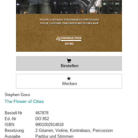
Bestellen
Merken
Stephen Goss
The Flower of Cities
Bestell-Nr
467878
Ed.-Nr
DO 852
ISBN
9901002914818
Besetzung
2 Gitarren, Violine, Kontrabass, Percussion
Ausgabe
Partitur und Stimmen