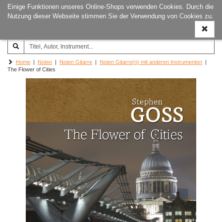
Einige Funktionen unseres Online-Shops verwenden Cookies. Durch die
Joachim‐Trekel‐Musikverlag,
Naviga
Nutzung dieser Webseite stimmen Sie der Verwendung von Cookies zu.
Hamburg
ein-/a
Home
|
Noten
|
Noten Gitarre
|
Noten Gitarre(n) mit anderen Instrumenten
|
The Flower of Cities