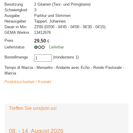
Besetzung
2 Gitarren (Terz- und Primgitarre)
Schwierigkeit
3
Ausgabe
Partitur und Stimmen
Herausgeber
Tappert, Johannes
Dauer in Min.
23'00 (03'00 - 04'45 - 04'00 - 06'30 - 04'15)
GEMA Werknr.
13412676
Preis
29,50
€
Lieferstatus
Lieferbar
Bestellmenge
(mindestens 1)
Tempo di Marcia - Menuetto - Andante avec Echo - Rondo Pastorale -
Marcia
Produktsicherheit / Kontakt
Treffen Sie uns/join us:
08. - 14. August 2026