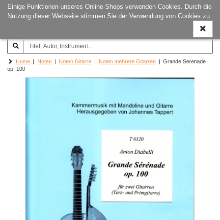
Einige Funktionen unseres Online-Shops verwenden Cookies. Durch die
Joachim‐Trekel‐Musikverlag,
Naviga
Nutzung dieser Webseite stimmen Sie der Verwendung von Cookies zu.
Hamburg
ein-/a
Home
|
Noten
|
Noten Gitarre
|
Noten mehrere Gitarren
| Grande Serenade
op. 100