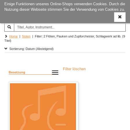
Einige Funktionen unseres Online-Shops verwenden Cookies. Durch die
Joachim‐Trekel‐Musikverlag,
Naviga
Nutzung dieser Webseite stimmen Sie der Verwendung von Cookies zu.
Hamburg
ein-/a
Home
|
Noten
| Filter: 2 Flöten, Pauken und Zupforchester, Schlagwerk ad lib. (9
Titel)
Sortierung: Datum (Absteigend)
Filter löschen
Besetzung