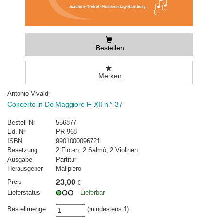
Bestellen
Merken
Antonio Vivaldi
Concerto in Do Maggiore F. XII n.° 37
Bestell-Nr
556877
Ed.-Nr
PR 968
ISBN
9901000096721
Besetzung
2 Flöten, 2 Salmò, 2 Violinen
Ausgabe
Partitur
Herausgeber
Malipiero
Preis
23,00
€
Lieferstatus
Lieferbar
Bestellmenge
(mindestens 1)