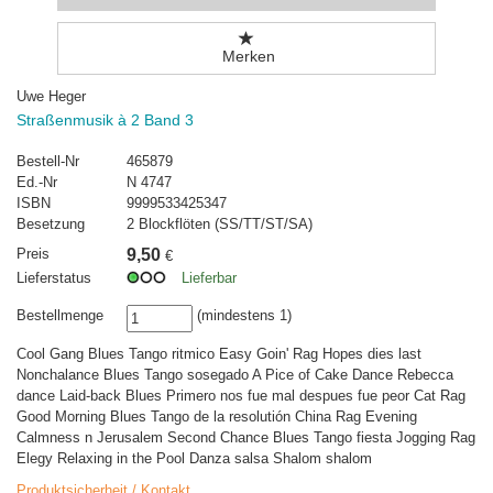
Merken
Uwe Heger
Straßenmusik à 2 Band 3
Bestell-Nr
465879
Ed.-Nr
N 4747
ISBN
9999533425347
Besetzung
2 Blockflöten (SS/TT/ST/SA)
Preis
9,50
€
Lieferstatus
Lieferbar
Bestellmenge
(mindestens 1)
Cool Gang Blues Tango ritmico Easy Goin' Rag Hopes dies last
Nonchalance Blues Tango sosegado A Pice of Cake Dance Rebecca
dance Laid-back Blues Primero nos fue mal despues fue peor Cat Rag
Good Morning Blues Tango de la resolutión China Rag Evening
Calmness n Jerusalem Second Chance Blues Tango fiesta Jogging Rag
Elegy Relaxing in the Pool Danza salsa Shalom shalom
Produktsicherheit / Kontakt