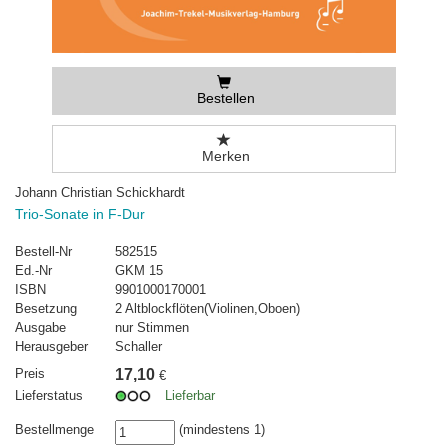
Bestellen
Merken
Johann Christian Schickhardt
Trio-Sonate in F-Dur
Bestell-Nr
582515
Ed.-Nr
GKM 15
ISBN
9901000170001
Besetzung
2 Altblockflöten(Violinen,Oboen)
Ausgabe
nur Stimmen
Herausgeber
Schaller
Preis
17,10
€
Lieferstatus
Lieferbar
Bestellmenge
(mindestens 1)