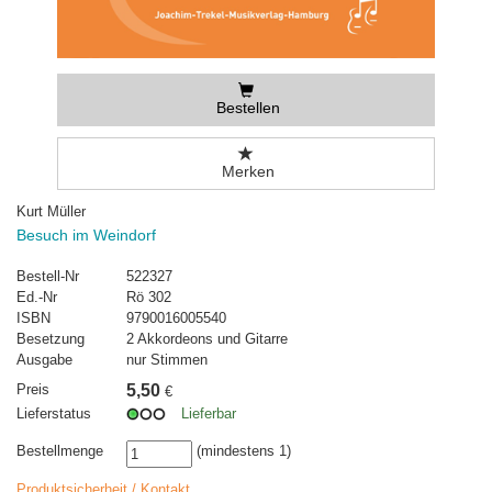
Bestellen
Merken
Kurt Müller
Besuch im Weindorf
Bestell-Nr
522327
Ed.-Nr
Rö 302
ISBN
9790016005540
Besetzung
2 Akkordeons und Gitarre
Ausgabe
nur Stimmen
Preis
5,50
€
Lieferstatus
Lieferbar
Bestellmenge
(mindestens 1)
Produktsicherheit / Kontakt