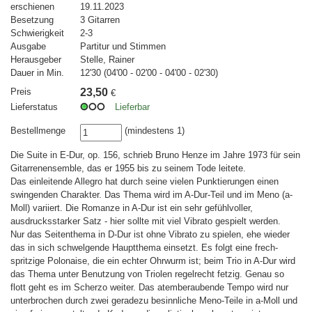
erschienen
19.11.2023
Besetzung
3 Gitarren
Schwierigkeit
2-3
Ausgabe
Partitur und Stimmen
Herausgeber
Stelle, Rainer
Dauer in Min.
12'30 (04'00 - 02'00 - 04'00 - 02'30)
Preis
23,50
€
Lieferstatus
Lieferbar
Bestellmenge
(mindestens 1)
Die Suite in E-Dur, op. 156, schrieb Bruno Henze im Jahre 1973 für sein
Gitarrenensemble, das er 1955 bis zu seinem Tode leitete.
Das einleitende Allegro hat durch seine vielen Punktierungen einen
swingenden Charakter. Das Thema wird im A-Dur-Teil und im Meno (a-
Moll) variiert. Die Romanze in A-Dur ist ein sehr gefühlvoller,
ausdrucksstarker Satz - hier sollte mit viel Vibrato gespielt werden.
Nur das Seitenthema in D-Dur ist ohne Vibrato zu spielen, ehe wieder
das in sich schwelgende Hauptthema einsetzt. Es folgt eine frech-
spritzige Polonaise, die ein echter Ohrwurm ist; beim Trio in A-Dur wird
das Thema unter Benutzung von Triolen regelrecht fetzig. Genau so
flott geht es im Scherzo weiter. Das atemberaubende Tempo wird nur
unterbrochen durch zwei geradezu besinnliche Meno-Teile in a-Moll und