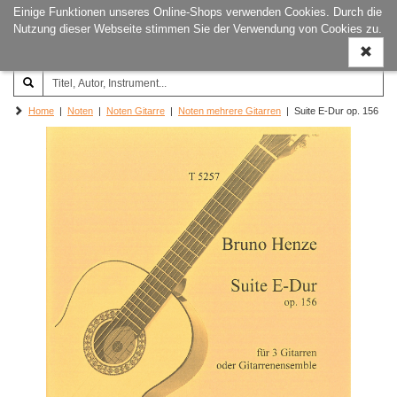
Einige Funktionen unseres Online-Shops verwenden Cookies. Durch die
Joachim‐Trekel‐Musikverlag,
Naviga
Nutzung dieser Webseite stimmen Sie der Verwendung von Cookies zu.
Hamburg
ein-/a
Home
|
Noten
|
Noten Gitarre
|
Noten mehrere Gitarren
| Suite E-Dur op. 156