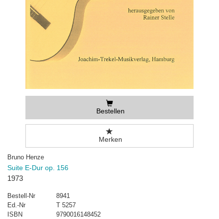
Bestellen
Merken
Bruno Henze
Suite E-Dur op. 156
1973
Bestell-Nr
8941
Ed.-Nr
T 5257
ISBN
9790016148452