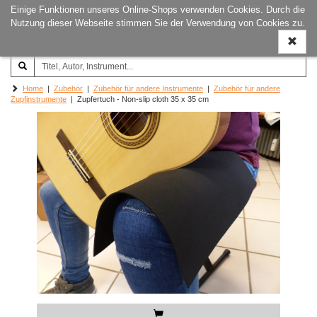
Einige Funktionen unseres Online-Shops verwenden Cookies. Durch die
Joachim‐Trekel‐Musikverlag,
Naviga
Nutzung dieser Webseite stimmen Sie der Verwendung von Cookies zu.
Hamburg
ein-/a
Home
|
Zubehör
|
Zubehör für andere Instrumente
|
Zubehör für andere
Zupfinstrumente
| Zupfertuch - Non-slip cloth 35 x 35 cm