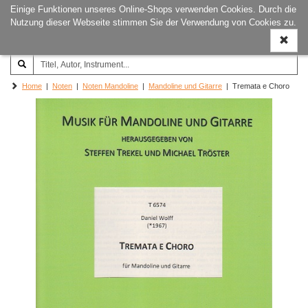
Einige Funktionen unseres Online-Shops verwenden Cookies. Durch die
Joachim‐Trekel‐Musikverlag,
Naviga
Nutzung dieser Webseite stimmen Sie der Verwendung von Cookies zu.
Hamburg
ein-/a
Home
|
Noten
|
Noten Mandoline
|
Mandoline und Gitarre
| Tremata e Choro