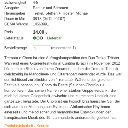
Schwierigkeit
4-5
Ausgabe
Partitur und Stimmen
Herausgeber
Trekel, Steffen + Tröster, Michael
Dauer in Min.
08'18 (04'11 - 04'07)
GEMA Werknr.
14563991
Preis
14,00
€
Lieferstatus
Lieferbar
Bestellmenge
(mindestens 1)
Tremata e Choro ist eine Auftragskomposition des Duo Trekel-Tröster.
Während eines Gitarrenfestivals in Curitiba (Brazil) im November 2012
hörte ich ein Stück von Jaime Zenamon, in dem die Tremolo-Technik
gleichzeitig im Mandolinen- und Gitarrenpart verwendet wurde. Das war
der Schlüssel zur Struktur von “Tremataö. Während des gleichen
Festivals begann ich, “Choro da Peste (Seuchen-Choro)ö zu
komponieren, das seinen Namen einer starken Grippe verdankt, die
mich bei dieser Gelegenheit erwischte und zu meinem Unglück eine
ganze Zeit belastete. Der Choro ist ein typisch brasilianischer Stil, der
sich aus einer Mischung aus Synkopen Afrikanischer Rhythmen
einerseits und melodischer und harmonischer Entwicklungen der
Europäischen Musik des 19. Jahrhunderts andererseits gebildet hat.
Produktsicherheit / Kontakt