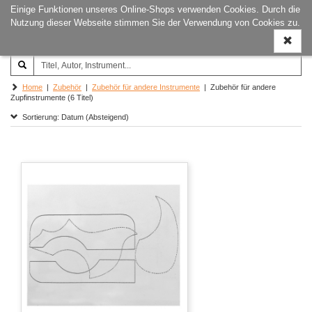
Einige Funktionen unseres Online-Shops verwenden Cookies. Durch die
Joachim‐Trekel‐Musikverlag,
Naviga
Nutzung dieser Webseite stimmen Sie der Verwendung von Cookies zu.
Hamburg
ein-/a
Home
|
Zubehör
|
Zubehör für andere Instrumente
| Zubehör für andere
Zupfinstrumente (6 Titel)
Sortierung: Datum (Absteigend)