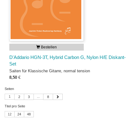
Bestellen
D'Addario HGN-3T, Hybrid Carbon G, Nylon H/E Diskant-
Set
Saiten für Klassische Gitarre, normal tension
8,50
€
Seiten
1
...
2
3
8
Titel pro Seite
12
24
48