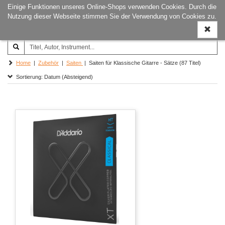
Einige Funktionen unseres Online-Shops verwenden Cookies. Durch die
Joachim‐Trekel‐Musikverlag,
Naviga
Nutzung dieser Webseite stimmen Sie der Verwendung von Cookies zu.
Hamburg
ein-/a
Home
|
Zubehör
|
Saiten
| Saiten für Klassische Gitarre - Sätze (87 Titel)
Sortierung: Datum (Absteigend)