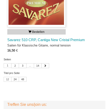
Bestellen
Savarez 510 CRP, Cantiga New Cristal Premium
Saiten für Klassische Gitarre, normal tension
16,50
€
Seiten
1
...
2
3
14
Titel pro Seite
12
24
48
Treffen Sie uns/join us: