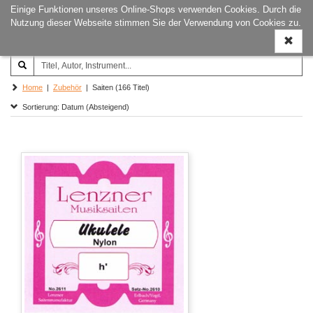
Einige Funktionen unseres Online-Shops verwenden Cookies. Durch die
Joachim‐Trekel‐Musikverlag,
Naviga
Nutzung dieser Webseite stimmen Sie der Verwendung von Cookies zu.
Hamburg
ein-/a
Home
|
Zubehör
| Saiten (166 Titel)
Sortierung: Datum (Absteigend)