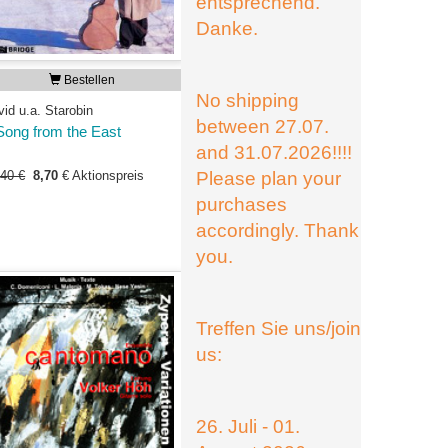
entsprechend.
Danke.
Bestellen
No shipping
id u.a. Starobin
between 27.07.
Song from the East
and 31.07.2026!!!!
D
,40 €
8,70
€
Aktionspreis
Please plan your
purchases
accordingly. Thank
you.
Treffen Sie uns/join
us:
26. Juli - 01.