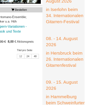
August 2026
in Iserlohn beim
Bestellen
34. Internationalen
ntomano-Ensemble;
Gitarren-Festival
lker u.a. Höh
pern-Variationen -
sik und Texte
D
08. - 14. August
,00 €
8,00
€
Aktionspreis
2026
Titel pro Seite
in Hersbruck beim
12
24
48
26. Internationalen
Gitarrenfestival
09. - 15. August
2026
in Hammelburg
beim Schweinfurter