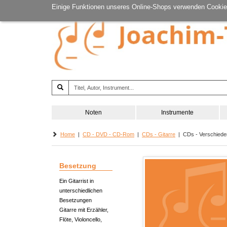
Einige Funktionen unseres Online-Shops verwenden Cookie
Noten
Instrumente
Home
|
CD - DVD - CD-Rom
|
CDs - Gitarre
| CDs - Verschiedene
Besetzung
Ein Gitarrist in
unterschiedlichen
Besetzungen
Gitarre mit Erzähler,
Flöte, Violoncello,