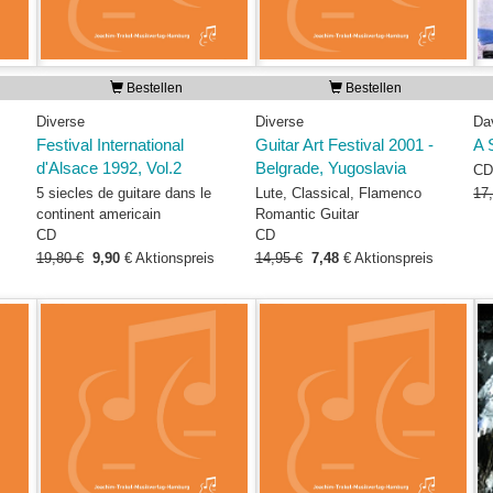
Bestellen
Bestellen
Diverse
Diverse
Dav
Festival International
Guitar Art Festival 2001 -
A 
d'Alsace 1992, Vol.2
Belgrade, Yugoslavia
C
5 siecles de guitare dans le
Lute, Classical, Flamenco
17
continent americain
Romantic Guitar
CD
CD
19,80 €
9,90
€
Aktionspreis
14,95 €
7,48
€
Aktionspreis