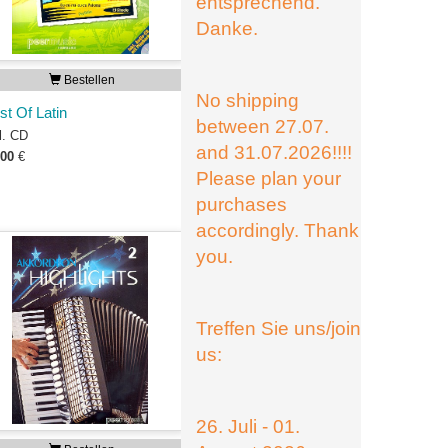
entsprechend.
Danke.
Bestellen
No shipping
st Of Latin
between 27.07.
l. CD
and 31.07.2026!!!!
,00
€
Please plan your
purchases
accordingly. Thank
you.
Treffen Sie uns/join
us:
26. Juli - 01.