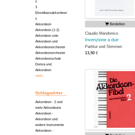
s
3
Einzelbassakkordeon
s
Bestellen
Akkordeon
Akkordeon (1-2)
Claudio Mandonico
Akkordeon solo
Invenzione a due
Akkordeon und
Partitur und Stimmen
Akkordeonorchester
13,50
€
Akkordeonorchester
Akkordeonschule
Domra und
Akkordeon
mehr...
Schlagwörter
Akkordeon - 2 und
mehr Akkordeons
Akkordeon -
Akkordeon und
andere Instrumente
Akkordeon -