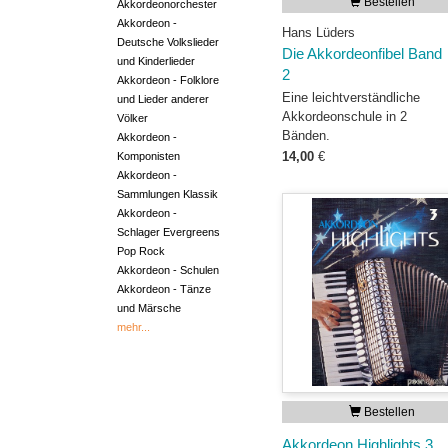
Bestellen
Akkordeonorchester
Akkordeon -
Hans Lüders
Deutsche Volkslieder
Die Akkordeonfibel Band
und Kinderlieder
2
Akkordeon - Folklore
Eine leichtverständliche
und Lieder anderer
Akkordeonschule in 2
Völker
Bänden.
Akkordeon -
14,00
€
Komponisten
Akkordeon -
Sammlungen Klassik
Akkordeon -
Schlager Evergreens
Pop Rock
Akkordeon - Schulen
Akkordeon - Tänze
und Märsche
mehr...
Bestellen
Akkordeon Highlights 3