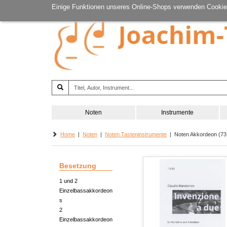
Einige Funktionen unseres Online-Shops verwenden Cookie
Noten
Instrumente
Home
|
Noten
|
Noten Tasteninstrumente
| Noten Akkordeon (73 
Besetzung
1 und 2
Einzelbassakkordeon
s
2
Einzelbassakkordeon