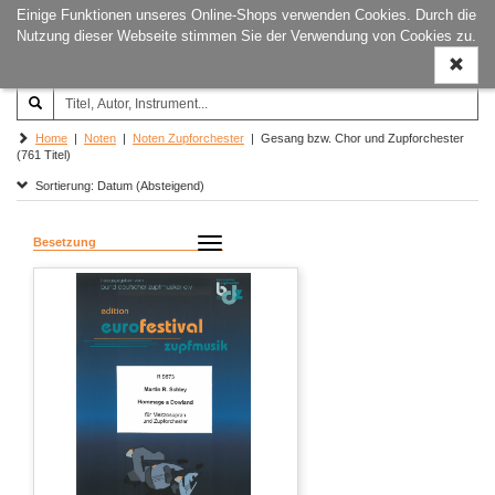
Einige Funktionen unseres Online-Shops verwenden Cookies. Durch die
Joachim‐Trekel‐Musikverlag,
Naviga
Nutzung dieser Webseite stimmen Sie der Verwendung von Cookies zu.
Hamburg
ein-/a
Home
|
Noten
|
Noten Zupforchester
| Gesang bzw. Chor und Zupforchester
(761 Titel)
Sortierung: Datum (Absteigend)
Besetzung