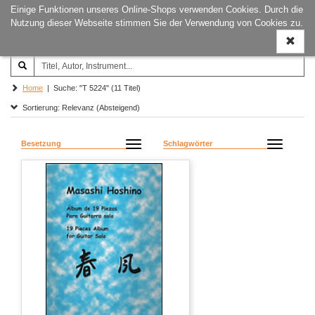
Einige Funktionen unseres Online-Shops verwenden Cookies. Durch die
Joachim‐Trekel‐Musikverlag,
Naviga
Nutzung dieser Webseite stimmen Sie der Verwendung von Cookies zu.
Hamburg
ein-/a
Home
| Suche: "T 5224" (11 Titel)
Sortierung: Relevanz (Absteigend)
Besetzung
Schlagwörter