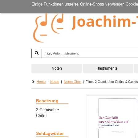
Einige Funktionen unseres Online-Shops verwenden Cookie
Noten
Instrumente
Home
|
Noten
|
Noten Chor
| Filter: 2 Gemischte Chöre & Gemisc
Besetzung
2 Gemischte
Chöre
Schlagwörter