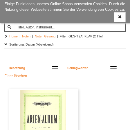
Einige Funktionen unseres Online-Shops verwenden Cookies. Durch die
Joachim‐Trekel‐Musikverlag,
Naviga
Nutzung dieser Webseite stimmen Sie der Verwendung von Cookies zu.
Hamburg
ein-/a
Home
|
Noten
|
Noten Gesang
| Filter: GES-T (A) KLAV (2 Titel)
Sortierung: Datum (Absteigend)
Besetzung
Schlagwörter
Filter löschen