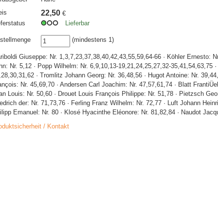
eis
22,50
€
eferstatus
Lieferbar
stellmenge
(mindestens 1)
riboldi Giuseppe: Nr. 1,3,7,23,37,38,40,42,43,55,59,64-66 · Köhler Ernesto: Nr
hn: Nr. 5,12 · Popp Wilhelm: Nr. 6,9,10,13-19,21,24,25,27,32-35,41,54,63,75 
,28,30,31,62 · Tromlitz Johann Georg: Nr. 36,48,56 · Hugot Antoine: Nr. 39,44
ançois: Nr. 45,69,70 · Andersen Carl Joachim: Nr. 47,57,61,74 · Blatt FrantiÜ
an Louis: Nr. 50,60 · Drouet Louis François Philippe: Nr. 51,78 · Pietzsch Geor
iedrich der: Nr. 71,73,76 · Ferling Franz Wilhelm: Nr. 72,77 · Luft Johann Heinr
ilipp Emanuel: Nr. 80 · Klosé Hyacinthe Eléonore: Nr. 81,82,84 · Naudot Jacq
oduktsicherheit / Kontakt