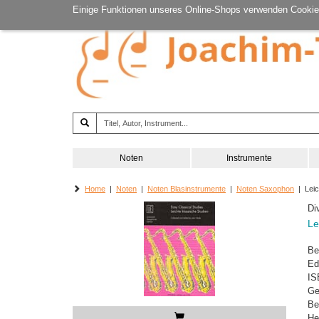
Einige Funktionen unseres Online-Shops verwenden Cookie
Noten
Instrumente
Home
|
Noten
|
Noten Blasinstrumente
|
Noten Saxophon
| Leic
Di
Le
Be
Ed
IS
Ge
Be
He