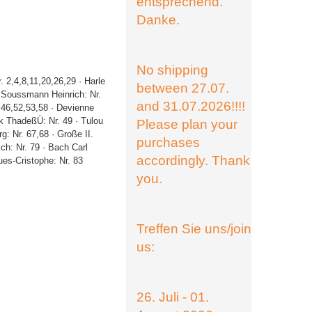
entsprechend.
Danke.
No shipping
. 2,4,8,11,20,26,29 · Harle
between 27.07.
· Soussmann Heinrich: Nr.
and 31.07.2026!!!!
,46,52,53,58 · Devienne
ek ThadeßÜ: Nr. 49 · Tulou
Please plan your
g: Nr. 67,68 · Große II.
purchases
ich: Nr. 79 · Bach Carl
accordingly. Thank
ues-Cristophe: Nr. 83
you.
Treffen Sie uns/join
us:
26. Juli - 01.