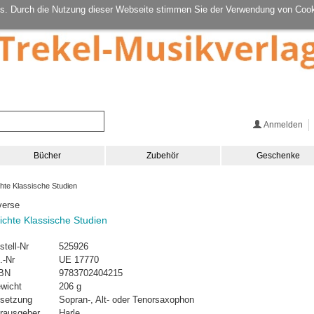
s. Durch die Nutzung dieser Webseite stimmen Sie der Verwendung von Cook
Anmelden
Bücher
Zubehör
Geschenke
hte Klassische Studien
verse
ichte Klassische Studien
stell-Nr
525926
.-Nr
UE 17770
BN
9783702404215
wicht
206 g
setzung
Sopran-, Alt- oder Tenorsaxophon
rausgeber
Harle