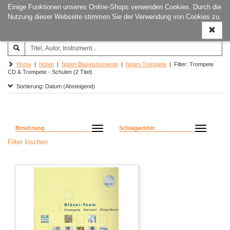
Einige Funktionen unseres Online-Shops verwenden Cookies. Durch die
Joachim‐Trekel‐Musikverlag,
Naviga
Nutzung dieser Webseite stimmen Sie der Verwendung von Cookies zu.
Hamburg
ein-/a
Home
|
Noten
|
Noten Blasinstrumente
|
Noten Trompete
| Filter: Trompete
CD & Trompete - Schulen (2 Titel)
Sortierung: Datum (Absteigend)
Besetzung
Schlagwörter
Filter löschen