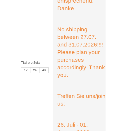
entsprechend.
Danke.
No shipping
between 27.07.
and 31.07.2026!!!!
Please plan your
purchases
Titel pro Seite
accordingly. Thank
12
24
48
you.
Treffen Sie uns/join
us:
26. Juli - 01.