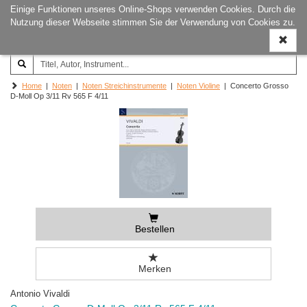
Einige Funktionen unseres Online-Shops verwenden Cookies. Durch die
Joachim‐Trekel‐Musikverlag,
Naviga
Nutzung dieser Webseite stimmen Sie der Verwendung von Cookies zu.
Hamburg
ein-/a
Home
|
Noten
|
Noten Streichinstrumente
|
Noten Violine
| Concerto Grosso
D-Moll Op 3/11 Rv 565 F 4/11
Bestellen
Merken
Antonio Vivaldi