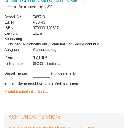
Concerto Grosso D-Moll Op 3/11 Rv 565 F 4/11
L'Estro Armonico, op. 3/11
Bestell-Nr
548519
Ed.-Nr
VLB 43
ISBN
9790001102827
Gewicht
161 g
Besetzung
2 Violinen, Violoncello obl., Streicher und Basso continuo
Ausgabe
Klavierauszug
Preis
17,00
€
Lieferstatus
Lieferbar
Bestellmenge
(mindestens 1)
enthält Klavierreduktion und 2 Violinstimmen
Produktsicherheit / Kontakt
ACHTUNG/ATTENTION: