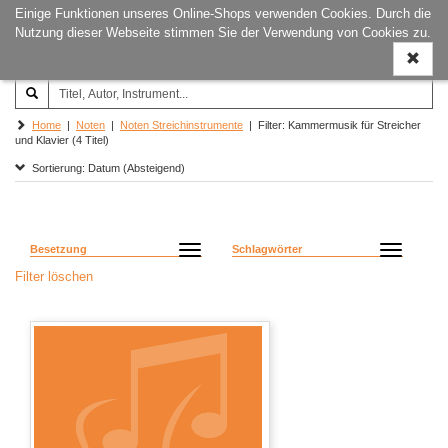
Einige Funktionen unseres Online-Shops verwenden Cookies. Durch die
Joachim‐Trekel‐Musikverlag,
Naviga
Nutzung dieser Webseite stimmen Sie der Verwendung von Cookies zu.
Hamburg
ein-/a
Home
|
Noten
|
Noten Streichinstrumente
| Filter: Kammermusik für Streicher
und Klavier (4 Titel)
Sortierung: Datum (Absteigend)
Besetzung
Schlagwörter
Filter löschen