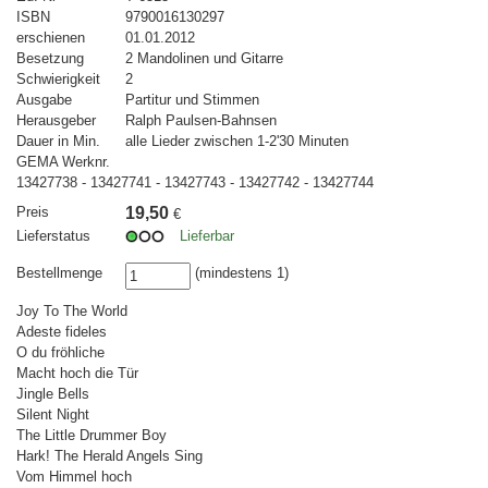
ISBN
9790016130297
erschienen
01.01.2012
Besetzung
2 Mandolinen und Gitarre
Schwierigkeit
2
Ausgabe
Partitur und Stimmen
Herausgeber
Ralph Paulsen-Bahnsen
Dauer in Min.
alle Lieder zwischen 1-2'30 Minuten
GEMA Werknr.
13427738 - 13427741 - 13427743 - 13427742 - 13427744
Preis
19,50
€
Lieferstatus
Lieferbar
Bestellmenge
(mindestens 1)
Joy To The World
Adeste fideles
O du fröhliche
Macht hoch die Tür
Jingle Bells
Silent Night
The Little Drummer Boy
Hark! The Herald Angels Sing
Vom Himmel hoch